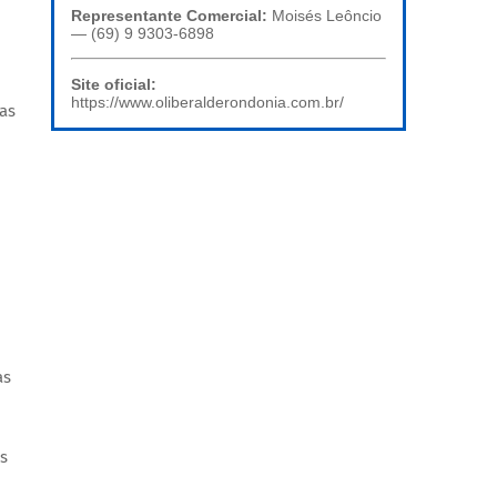
Representante Comercial:
Moisés Leôncio
— (69) 9 9303-6898
Site oficial:
https://www.oliberalderondonia.com.br/
as
as
s