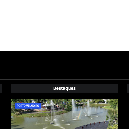
Destaques
PORTO VELHO RO
e