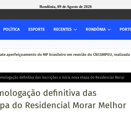
Rondônia, 09 de Agosto de 2026
POLÍTICA
ESPORTE
RECENTES
RONDÔNIA
PORT
ate aperfeiçoamento do MP brasileiro em reunião do CNCGMPEU, realizada 
mologação definitiva das inscrições e inicia nova etapa do Residencial Morar
ologação definitiva das
tapa do Residencial Morar Melhor