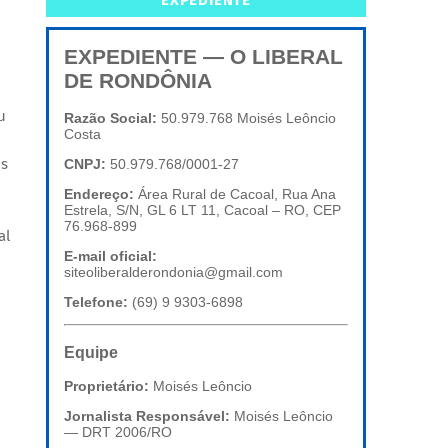
EXPEDIENTE
EXPEDIENTE — O LIBERAL
DE RONDÔNIA
u
Razão Social:
50.979.768 Moisés Leôncio
Costa
os
CNPJ:
50.979.768/0001-27
Endereço:
Área Rural de Cacoal, Rua Ana
Estrela, S/N, GL 6 LT 11, Cacoal – RO, CEP
76.968-899
al
E-mail oficial:
siteoliberalderondonia@gmail.com
Telefone:
(69) 9 9303-6898
Equipe
Proprietário:
Moisés Leôncio
Jornalista Responsável:
Moisés Leôncio
— DRT 2006/RO