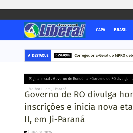
CAPA
BRASIL
Corregedoria-Geral do MPRO deb
DESTAQUE
DESTAQUE
Página inicial
Governo de Rondônia
Governo de RO divulga ho
Melhor II, em Ji-Paraná
Governo de RO divulga hom
inscrições e inicia nova e
II, em Ji-Paraná
julho 01, 2026