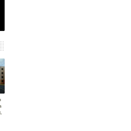
o
a
,