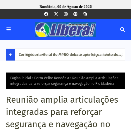
Rondônia, 09 de Agosto de 2026
com ação
Corregedoria-Geral do MPRO debate aperfeiçoamento do
Pesq
MP brasileiro em reunião do CNCGMPEU, realizada durante
disp
D
congresso nacional
E
Página inicial
Porto Velho Rondônia
Reunião amplia articulações
integradas para reforçar segurança e navegação no Rio Madeira
S
Reunião amplia articulações
T
integradas para reforçar
A
segurança e navegação no
Q