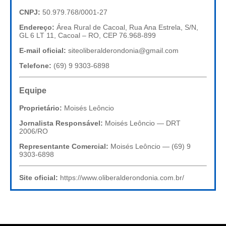
CNPJ:
50.979.768/0001-27
Endereço:
Área Rural de Cacoal, Rua Ana Estrela, S/N,
GL 6 LT 11, Cacoal – RO, CEP 76.968-899
E-mail oficial:
siteoliberalderondonia@gmail.com
Telefone:
(69) 9 9303-6898
Equipe
Proprietário:
Moisés Leôncio
Jornalista Responsável:
Moisés Leôncio — DRT
2006/RO
Representante Comercial:
Moisés Leôncio — (69) 9
9303-6898
Site oficial:
https://www.oliberalderondonia.com.br/