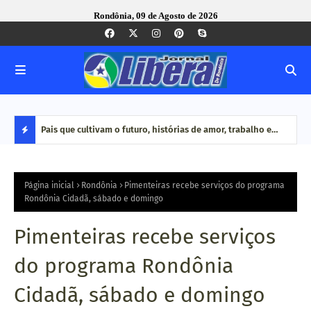
Rondônia, 09 de Agosto de 2026
Seis lugares gratuitos para aproveitar o fim de semana em
Pais que cultivam o futuro, histórias de amor, trabalho e
Dia 
Porto Velho
dedicação no campo
de c
D
E
Página inicial
Rondônia
Pimenteiras recebe serviços do programa
Rondônia Cidadã, sábado e domingo
S
Pimenteiras recebe serviços
T
do programa Rondônia
A
Cidadã, sábado e domingo
Q