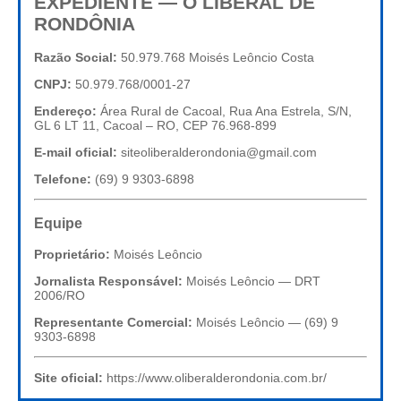
EXPEDIENTE — O LIBERAL DE
RONDÔNIA
Razão Social:
50.979.768 Moisés Leôncio Costa
CNPJ:
50.979.768/0001-27
Endereço:
Área Rural de Cacoal, Rua Ana Estrela, S/N,
GL 6 LT 11, Cacoal – RO, CEP 76.968-899
E-mail oficial:
siteoliberalderondonia@gmail.com
Telefone:
(69) 9 9303-6898
Equipe
Proprietário:
Moisés Leôncio
Jornalista Responsável:
Moisés Leôncio — DRT
2006/RO
Representante Comercial:
Moisés Leôncio — (69) 9
9303-6898
Site oficial:
https://www.oliberalderondonia.com.br/