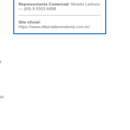
Representante Comercial:
Moisés Leôncio
— (69) 9 9303-6898
Site oficial:
https://www.oliberalderondonia.com.br/
e
so