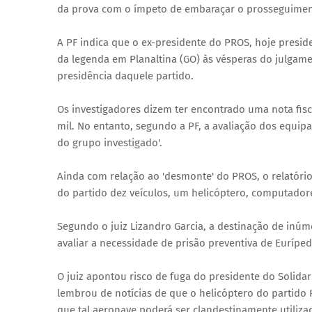
da prova com o ímpeto de embaraçar o prosseguiment
A PF indica que o ex-presidente do PROS, hoje presi
da legenda em Planaltina (GO) às vésperas do julgamen
presidência daquele partido.
Os investigadores dizem ter encontrado uma nota fis
mil. No entanto, segundo a PF, a avaliação dos equip
do grupo investigado'.
Ainda com relação ao 'desmonte' do PROS, o relatório
do partido dez veículos, um helicóptero, computador
Segundo o juiz Lizandro Garcia, a destinação de inúm
avaliar a necessidade de prisão preventiva de Euríped
O juiz apontou risco de fuga do presidente do Solidar
lembrou de notícias de que o helicóptero do partido 
que tal aeronave poderá ser clandestinamente utilizad