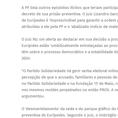
A PF lista outros episódios ilícitos que teriam parti
decreto de sua prisão preventiva. O juiz Lizandro Garc
de Eurípedes é 'imprescindível para garantir a ordem
atribuídas a ele pela PF e o 'abalizado indício de mater
O juiz fez um alerta ao destacar em sua decisão a pro
Eurípides estão 'umbilicalmente entrelaçadas ao proc
têm sobre o processo democrático e a estabilidade do
2024'.
"O Partido Solidariedade irá gerir verba eleitoral mil
percepção de que o acusado, familiares e pessoas d
no Partido Solidariedade e na Fundação 1º de Maio, c
nos mesmos moldes perpetrados no então PROS. A nece
argumentou.
O 'desmantelamento' da sede e do parque gráfico do 
preventiva de Eurípedes. Segundo o juiz, o imbróglio