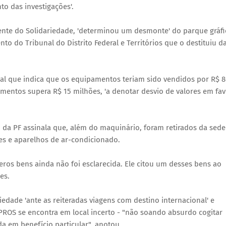
o das investigações'.
dente do Solidariedade, 'determinou um desmonte' do parque gráfi
to do Tribunal do Distrito Federal e Territórios que o destituiu d
cal que indica que os equipamentos teriam sido vendidos por R$ 
amentos supera R$ 15 milhões, 'a denotar desvio de valores em fa
 da PF assinala que, além do maquinário, foram retirados da sede
es e aparelhos de ar-condicionado.
eros bens ainda não foi esclarecida. Ele citou um desses bens ao
es.
iedade 'ante as reiteradas viagens com destino internacional' e
PROS se encontra em local incerto - "não soando absurdo cogitar
a em benefício particular", anotou.