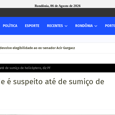
Rondônia, 06 de Agosto de 2026
POLÍTICA
ESPORTE
RECENTES
RONDÔNIA
PORT
devolve elegibilidade ao ex-senador Acir Gurgacz
até de sumiço de helicóptero, diz PF
e é suspeito até de sumiço de