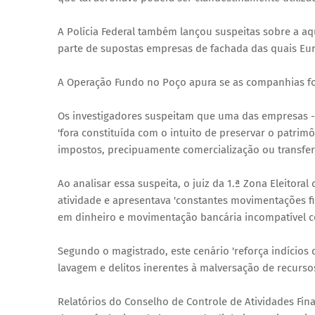
A Polícia Federal também lançou suspeitas sobre a aq
parte de supostas empresas de fachada das quais Eurí
A Operação Fundo no Poço apura se as companhias fo
Os investigadores suspeitam que uma das empresas - 
'fora constituída com o intuito de preservar o patri
impostos, precipuamente comercialização ou transferê
Ao analisar essa suspeita, o juiz da 1.ª Zona Eleitora
atividade e apresentava 'constantes movimentações f
em dinheiro e movimentação bancária incompatível c
Segundo o magistrado, este cenário 'reforça indícios 
lavagem e delitos inerentes à malversação de recursos 
Relatórios do Conselho de Controle de Atividades Fin