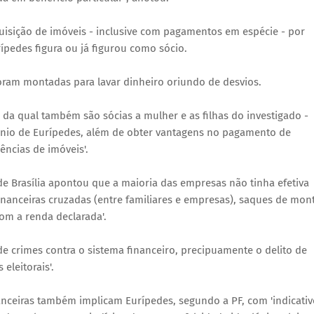
uisição de imóveis - inclusive com pagamentos em espécie - por
pedes figura ou já figurou como sócio.
ram montadas para lavar dinheiro oriundo de desvios.
da qual também são sócias a mulher e as filhas do investigado -
mônio de Eurípedes, além de obter vantagens no pagamento de
ncias de imóveis'.
l de Brasília apontou que a maioria das empresas não tinha efetiva
inanceiras cruzadas (entre familiares e empresas), saques de mon
om a renda declarada'.
de crimes contra o sistema financeiro, precipuamente o delito de
eleitorais'.
anceiras também implicam Eurípedes, segundo a PF, com 'indicativ