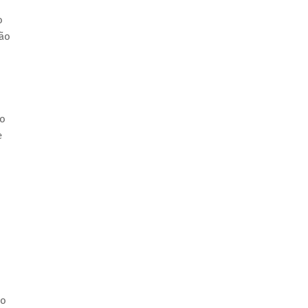
o
são
ão
e
ão