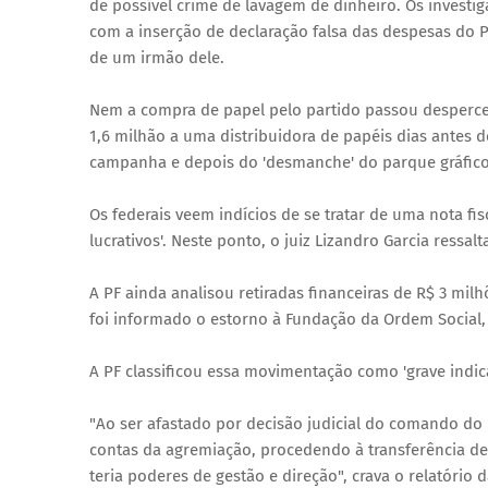
de possível crime de lavagem de dinheiro. Os investig
com a inserção de declaração falsa das despesas do
de um irmão dele.
Nem a compra de papel pelo partido passou desperce
1,6 milhão a uma distribuidora de papéis dias antes 
campanha e depois do 'desmanche' do parque gráfico
Os federais veem indícios de se tratar de uma nota fis
lucrativos'. Neste ponto, o juiz Lizandro Garcia ressal
A PF ainda analisou retiradas financeiras de R$ 3 mi
foi informado o estorno à Fundação da Ordem Social, 
A PF classificou essa movimentação como 'grave indic
"Ao ser afastado por decisão judicial do comando do p
contas da agremiação, procedendo à transferência de
teria poderes de gestão e direção", crava o relatório d