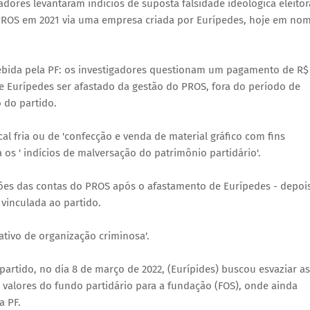
adores levantaram indícios de suposta falsidade ideológica eleitor
 PROS em 2021 via uma empresa criada por Eurípedes, hoje em no
bida pela PF: os investigadores questionam um pagamento de R$
de Eurípedes ser afastado da gestão do PROS, fora do período de
 do partido.
cal fria ou de 'confecção e venda de material gráfico com fins
ta os ' indícios de malversação do patrimônio partidário'.
lhões das contas do PROS após o afastamento de Eurípedes - depoi
vinculada ao partido.
ativo de organização criminosa'.
artido, no dia 8 de março de 2022, (Eurípides) buscou esvaziar as
 valores do fundo partidário para a fundação (FOS), onde ainda
a PF.