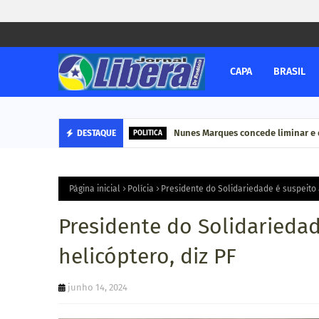
CAPA
BRASIL
Nunes Marques concede liminar e 
DESTAQUE
POLITICA
Página inicial
Polícia
Presidente do Solidariedade é suspeito 
Presidente do Solidariedad
helicóptero, diz PF
junho 14, 2024