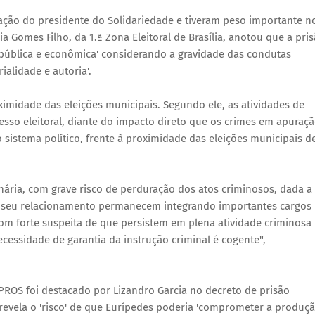
cipação do presidente do Solidariedade e tiveram peso importante n
ia Gomes Filho, da 1.ª Zona Eleitoral de Brasília, anotou que a pri
 pública e econômica' considerando a gravidade das condutas
ialidade e autoria'.
ximidade das eleições municipais. Segundo ele, as atividades de
esso eleitoral, diante do impacto direto que os crimes em apuraç
 sistema político, frente à proximidade das eleições municipais d
ionária, com grave risco de perduração dos atos criminosos, dada a
e seu relacionamento permanecem integrando importantes cargos
om forte suspeita de que persistem em plena atividade criminosa
ssidade de garantia da instrução criminal é cogente",
PROS foi destacado por Lizandro Garcia no decreto de prisão
 revela o 'risco' de que Eurípedes poderia 'comprometer a produç