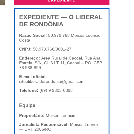
EXPEDIENTE
u
EXPEDIENTE — O LIBERAL
DE RONDÔNIA
Razão Social:
50.979.768 Moisés Leôncio
Costa
CNPJ:
50.979.768/0001-27
Endereço:
Área Rural de Cacoal, Rua Ana
Estrela, S/N, GL 6 LT 11, Cacoal – RO, CEP
76.968-899
E-mail oficial:
siteoliberalderondonia@gmail.com
Telefone:
(69) 9 9303-6898
Equipe
Proprietário:
Moisés Leôncio
Jornalista Responsável:
Moisés Leôncio
— DRT 2006/RO