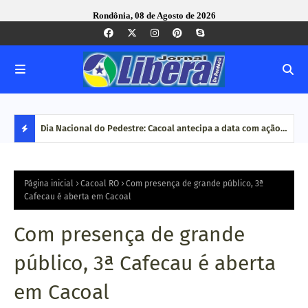
Rondônia, 08 de Agosto de 2026
Dia Nacional do Pedestre: Cacoal antecipa a data com ação
Corregedoria-Geral do MPRO debate aperfeiçoamento do
Pesq
de conscientização no trânsit
MP brasileiro em reunião do CNCGMPEU, realizada durante
disp
D
congresso nacional
E
Página inicial
Cacoal RO
Com presença de grande público, 3ª
Cafecau é aberta em Cacoal
S
Com presença de grande
T
público, 3ª Cafecau é aberta
A
em Cacoal
Q