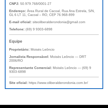
CNPJ:
50.979.768/0001-27
Endereço:
Área Rural de Cacoal, Rua Ana Estrela, S/N,
GL 6 LT 11, Cacoal – RO, CEP 76.968-899
E-mail oficial:
siteoliberalderondonia@gmail.com
Telefone:
(69) 9 9303-6898
Equipe
Proprietário:
Moisés Leôncio
Jornalista Responsável:
Moisés Leôncio — DRT
2006/RO
Representante Comercial:
Moisés Leôncio — (69) 9
9303-6898
Site oficial:
https://www.oliberalderondonia.com.br/