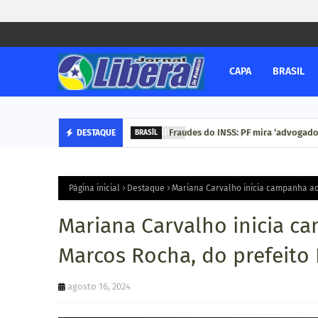
CAPA
BRASIL
Fraudes do INSS: PF mira ‘advogado
DESTAQUE
BRASÍL
Página inicial
Destaque
Mariana Carvalho inicia campanha ao
Mariana Carvalho inicia c
Marcos Rocha, do prefeito 
agosto 16, 2024