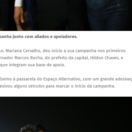
mpanha junto com aliados e apoiadores.
lho, Mariana Carvalho, deu início a sua campanha nos primeiros
nador Marcos Rocha, do prefeito da capital, Hildon Chaves, e
 que integram sua base de apoio.
óximo à passarela do Espaço Alternativo, com um grande adesivaç
sivou alguns veículos para marcar o início da campanha.