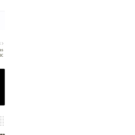
E
as
 BC