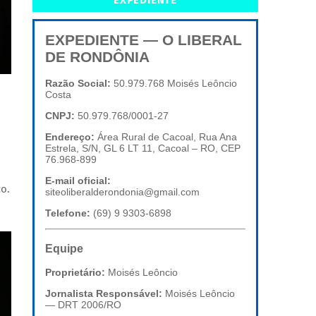
EXPEDIENTE
EXPEDIENTE — O LIBERAL
DE RONDÔNIA
Razão Social:
50.979.768 Moisés Leôncio
Costa
CNPJ:
50.979.768/0001-27
Endereço:
Área Rural de Cacoal, Rua Ana
Estrela, S/N, GL 6 LT 11, Cacoal – RO, CEP
76.968-899
E-mail oficial:
o.
siteoliberalderondonia@gmail.com
Telefone:
(69) 9 9303-6898
Equipe
Proprietário:
Moisés Leôncio
Jornalista Responsável:
Moisés Leôncio
— DRT 2006/RO