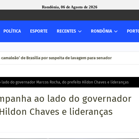
Rondônia, 06 de Agosto de 2026
POLÍTICA
ESPORTE
RECENTES
RONDÔNIA
PORT
 camaleão’ de Brasília por suspeita de lavagem para senador
 lado do governador Marcos Rocha, do prefeito Hildon Chaves e lideranças
ampanha ao lado do governador
Hildon Chaves e lideranças