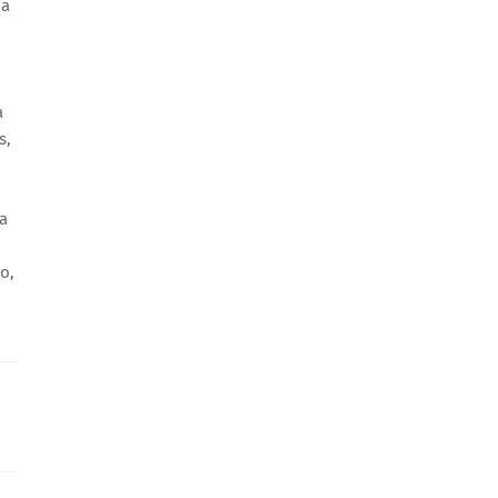
da
a
s,
a
o,