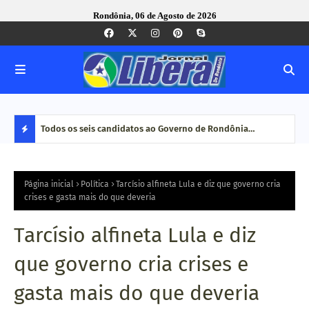
Rondônia, 06 de Agosto de 2026
nse foi
Todos os seis candidatos ao Governo de Rondônia
Com 
confirmam presença em encontro técnico promovido pelo
maio
D
Tribunal de Contas
E
Página inicial
Política
Tarcísio alfineta Lula e diz que governo cria
crises e gasta mais do que deveria
S
Tarcísio alfineta Lula e diz
T
que governo cria crises e
A
gasta mais do que deveria
Q