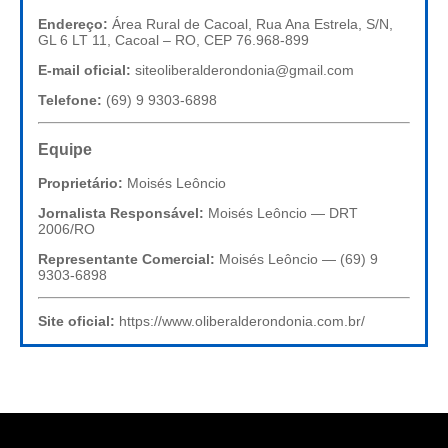
Endereço:
Área Rural de Cacoal, Rua Ana Estrela, S/N,
GL 6 LT 11, Cacoal – RO, CEP 76.968-899
E-mail oficial:
siteoliberalderondonia@gmail.com
Telefone:
(69) 9 9303-6898
Equipe
Proprietário:
Moisés Leôncio
Jornalista Responsável:
Moisés Leôncio — DRT
2006/RO
Representante Comercial:
Moisés Leôncio — (69) 9
9303-6898
Site oficial:
https://www.oliberalderondonia.com.br/