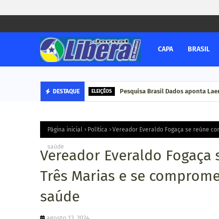
CAPA
BRASIL
Pesquisa Brasil Dados aponta Lae
DESTAQUE
ELEIÇÊOS
Página inicial
Política
Vereador Everaldo Fogaça se reúne com
saúde
Vereador Everaldo Fogaça 
Três Marias e se compromet
saúde
agosto 13, 2024