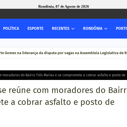
Rondônia, 07 de Agosto de 2026
POLÍTICA
ESPORTE
RECENTES
RONDÔNIA
PORT
rte Gomes na liderança da disputa por vagas na Assembleia Legislativa de
 moradores do Bairro Três Marias e se compromete a cobrar asfalto e posto de
se reúne com moradores do Bair
e a cobrar asfalto e posto de