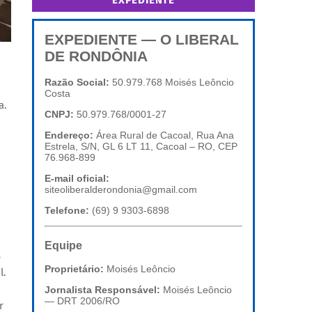
EXPEDIENTE
EXPEDIENTE — O LIBERAL
DE RONDÔNIA
Razão Social:
50.979.768 Moisés Leôncio
Costa
a.
CNPJ:
50.979.768/0001-27
Endereço:
Área Rural de Cacoal, Rua Ana
Estrela, S/N, GL 6 LT 11, Cacoal – RO, CEP
76.968-899
E-mail oficial:
siteoliberalderondonia@gmail.com
Telefone:
(69) 9 9303-6898
Equipe
s
Proprietário:
Moisés Leôncio
l.
Jornalista Responsável:
Moisés Leôncio
— DRT 2006/RO
r