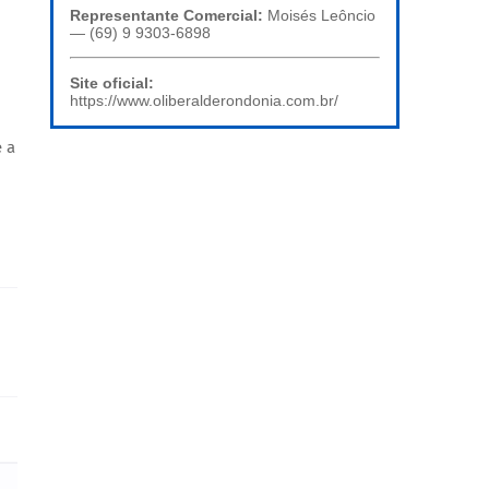
Representante Comercial:
Moisés Leôncio
— (69) 9 9303-6898
Site oficial:
https://www.oliberalderondonia.com.br/
 a