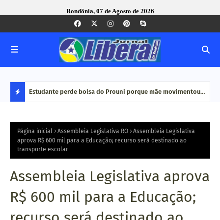
Rondônia, 07 de Agosto de 2026
e Pequenas
Estudante perde bolsa do Prouni porque mãe movimentou
Caco
dinheiro em plataformas de aposta: 'Jogo online não é
bair
D
renda', diz
E
Página inicial
Assembleia Legislativa RO
Assembleia Legislativa
aprova R$ 600 mil para a Educação; recurso será destinado ao
transporte escolar
S
T
Assembleia Legislativa aprova
A
R$ 600 mil para a Educação;
Q
recurso será destinado ao