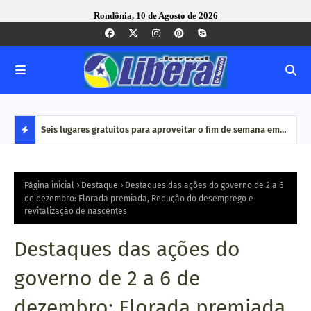
Rondônia, 10 de Agosto de 2026
alho e
Seis lugares gratuitos para aproveitar o fim de semana em
Dia 
Porto Velho
de c
D
E
Página inicial
Destaque
Destaques das ações do governo de 2 a 6
de dezembro: Florada premiada, Redução do desemprego e
revitalização de nascentes
S
T
Destaques das ações do
A
governo de 2 a 6 de
Q
dezembro: Florada premiada,