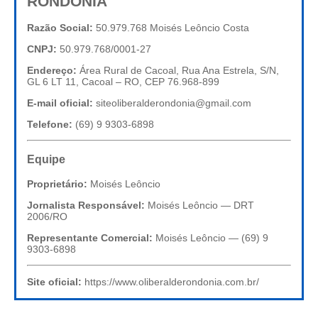
RONDÔNIA
Razão Social:
50.979.768 Moisés Leôncio Costa
CNPJ:
50.979.768/0001-27
Endereço:
Área Rural de Cacoal, Rua Ana Estrela, S/N,
GL 6 LT 11, Cacoal – RO, CEP 76.968-899
E-mail oficial:
siteoliberalderondonia@gmail.com
Telefone:
(69) 9 9303-6898
Equipe
Proprietário:
Moisés Leôncio
Jornalista Responsável:
Moisés Leôncio — DRT
2006/RO
Representante Comercial:
Moisés Leôncio — (69) 9
9303-6898
Site oficial:
https://www.oliberalderondonia.com.br/