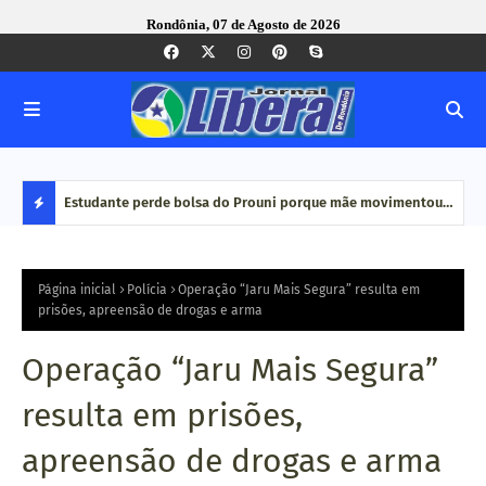
Rondônia, 07 de Agosto de 2026
e Pequenas
Estudante perde bolsa do Prouni porque mãe movimentou
Caco
dinheiro em plataformas de aposta: 'Jogo online não é
bair
D
renda', diz
E
Página inicial
Polícia
Operação “Jaru Mais Segura” resulta em
prisões, apreensão de drogas e arma
S
Operação “Jaru Mais Segura”
T
resulta em prisões,
A
apreensão de drogas e arma
Q