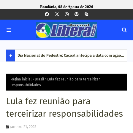
Rondônia, 08 de Agosto de 2026
mana em
Dia Nacional do Pedestre: Cacoal antecipa a data com ação
Corr
de conscientização no trânsit
MP b
D
cong
E
Página inicial
Brasil
Lula fez reunião para terceirizar
responsabilidades
S
Lula fez reunião para
T
terceirizar responsabilidades
A
janeiro 21, 2025
Q