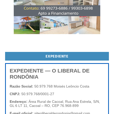
EXPEDIENTE
EXPEDIENTE — O LIBERAL DE
RONDÔNIA
Razão Social:
50.979.768 Moisés Leôncio Costa
CNPJ:
50.979.768/0001-27
Endereço:
Área Rural de Cacoal, Rua Ana Estrela, S/N,
GL 6 LT 11, Cacoal – RO, CEP 76.968-899
E-mail oficial:
siteoliberalderondonia@gmail.com