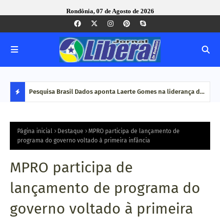
Rondônia, 07 de Agosto de 2026
nto do
Pesquisa Brasil Dados aponta Laerte Gomes na liderança da
PRF 
 durante
disputa por vagas na Assembleia Legislativa de Rondônia
em c
D
E
Página inicial
Destaque
MPRO participa de lançamento de
programa do governo voltado à primeira infância
S
MPRO participa de
T
lançamento de programa do
A
governo voltado à primeira
Q