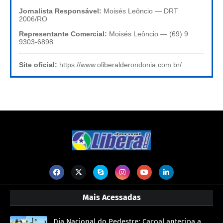
Jornalista Responsável:
Moisés Leôncio — DRT
2006/RO
Representante Comercial:
Moisés Leôncio — (69) 9
9303-6898
Site oficial:
https://www.oliberalderondonia.com.br/
Mais Acessadas
Dia Nacional do Pedestre: Cacoal antecipa a