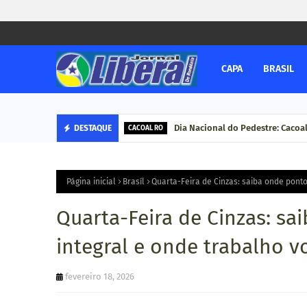
CAPA
BRASIL
Dia Nacional do Pedestre: Cacoa
DESTAQUE
CACOAL RO
Página inicial
Brasíl
Quarta-Feira de Cinzas: saiba onde ponto 
Quarta-Feira de Cinzas: sa
integral e onde trabalho v
fevereiro 18, 2026