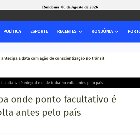
Rondônia, 08 de Agosto de 2026
POLÍTICA
ESPORTE
RECENTES
RONDÔNIA
PORT
l antecipa a data com ação de conscientização no trânsit
facultativo é integral e onde trabalho volta antes pelo país
iba onde ponto facultativo é
olta antes pelo país