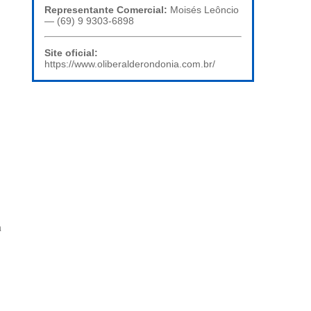
Representante Comercial:
Moisés Leôncio
— (69) 9 9303-6898
Site oficial:
https://www.oliberalderondonia.com.br/
a