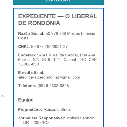
EXPEDIENTE
EXPEDIENTE — O LIBERAL
DE RONDÔNIA
Razão Social:
50.979.768 Moisés Leôncio
Costa
CNPJ:
50.979.768/0001-27
Endereço:
Área Rural de Cacoal, Rua Ana
Estrela, S/N, GL 6 LT 11, Cacoal – RO, CEP
76.968-899
E-mail oficial:
siteoliberalderondonia@gmail.com
Telefone:
(69) 9 9303-6898
os
Equipe
Proprietário:
Moisés Leôncio
Jornalista Responsável:
Moisés Leôncio
— DRT 2006/RO