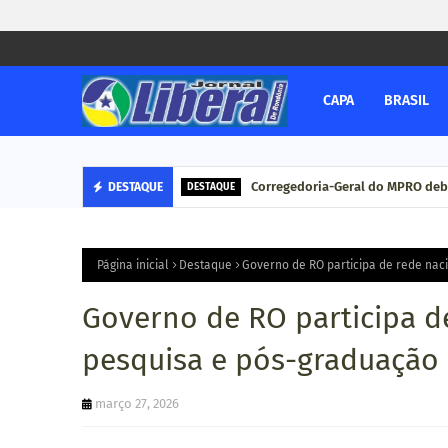
CAPA
BRASIL
Corregedoria-Geral do MPRO deb
DESTAQUE
DESTAQUE
Página inicial
Destaque
Governo de RO participa de rede nac
Governo de RO participa de
pesquisa e pós-graduação
março 27, 2026