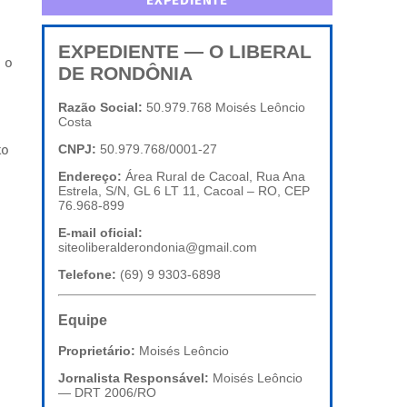
EXPEDIENTE
EXPEDIENTE — O LIBERAL
, o
DE RONDÔNIA
Razão Social:
50.979.768 Moisés Leôncio
Costa
to
CNPJ:
50.979.768/0001-27
Endereço:
Área Rural de Cacoal, Rua Ana
Estrela, S/N, GL 6 LT 11, Cacoal – RO, CEP
76.968-899
E-mail oficial:
siteoliberalderondonia@gmail.com
Telefone:
(69) 9 9303-6898
Equipe
Proprietário:
Moisés Leôncio
Jornalista Responsável:
Moisés Leôncio
— DRT 2006/RO